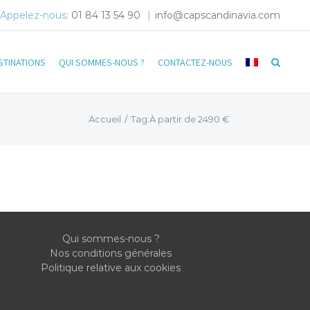
Appelez-nous:
01 84 13 54 90
|
info@capscandinavia.com
STINATIONS
QUI SOMMES-NOUS ?
CONTACTEZ-NOUS
Accueil
/
Tag:
À partir de 2490 €
Qui sommes-nous ?
Nos conditions générales
Politique relative aux cookies