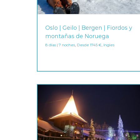
Oslo | Geilo | Bergen | Fiordos y
montañas de Noruega
8 días | 7 noches
,
Desde 1745 €
,
Ingles