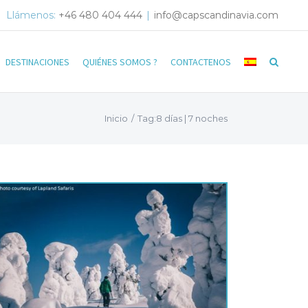
Llámenos:
+46 480 404 444
|
info@capscandinavia.com
DESTINACIONES
QUIÉNES SOMOS ?
CONTACTENOS
Inicio
/
Tag:
8 días | 7 noches