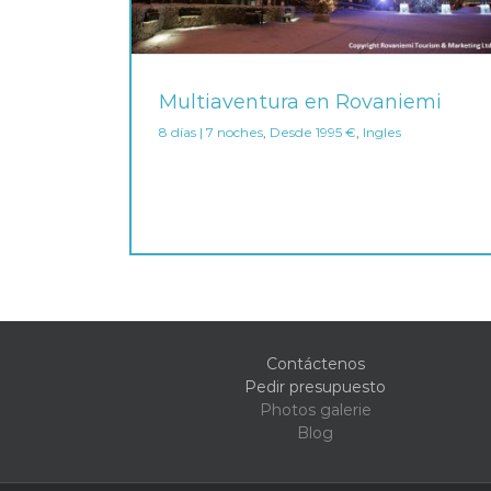
Multiaventura en Rovaniemi
8 días | 7 noches
,
Desde 1995 €
,
Ingles
Contáctenos
Pedir presupuesto
Photos galerie
Blog